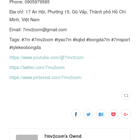
Phone: 0905979585
Địa chỉ: 17 An Hội, Phường 15, Gò Vấp, Thành phố Hồ Chí
Minh, Việt Nam
Email: 7mv2com@gmail.com
Tags: #7m #7mv2com #tyso7m #kqbd #bongda7m #7msport
#tylekeobongda
https://www.youtube.com/@7mv2com
https://twitter.com/7mv2com
https://www.pinterest.com/7mv2com/
7mv2com's Ownd